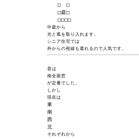
　　□　□

　　□庭□

　　□□□□
中庭から
光と風を取り入れます。
シニア住宅では
外からの視線も遮れるので人気です。
昔は
南全面窓
が定番でした。
しかし
現在は
東
南
西
北
それぞれから