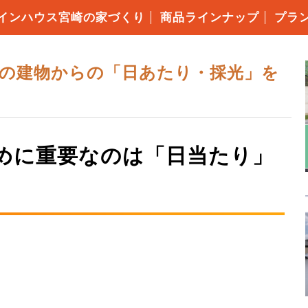
インハウス宮崎の家づくり
商品ラインナップ
プラ
・仕様について
の高性能
の保証制度
いづくりの流れ
コミ価格について
ローンFPでできること
耐震等級3
キソパッキン工法
枠組み壁工法（2×6工法）
構造用面材ノボパン
タイガーボード
高断熱性能
気密施工
屋根・外壁・遮熱シート
ダクトレス熱交換型換気
エコキュート
アイホン
の建物からの「日あたり・採光」を
めに重要なのは「日当たり」