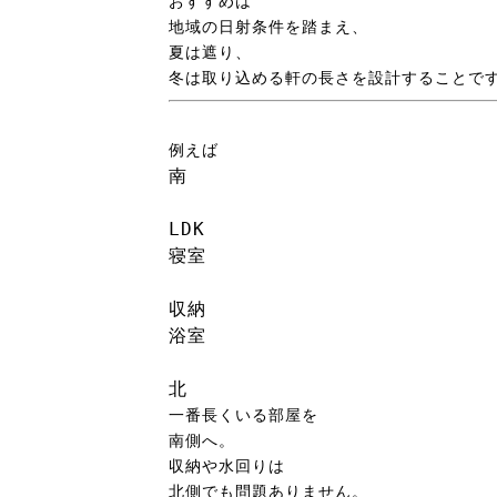
おすすめは
地域の日射条件を踏まえ、
夏は遮り、
冬は取り込める軒の長さを設計することで
例えば
南

LDK

寝室

収納

浴室

北
一番長くいる部屋を
南側へ。
収納や水回りは
北側でも問題ありません。