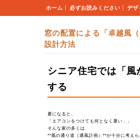
ホーム
必ずお読みください
デザ
構造
4つ
安心
住ま
コミ
住宅
窓の配置による「卓越風（
設計方法
シニア住宅では「風
する
夏になると、
「エアコンをつけても何となく暑い…」
そんな家の多くは、
**風の通り道（通風計画）**が十分に考え