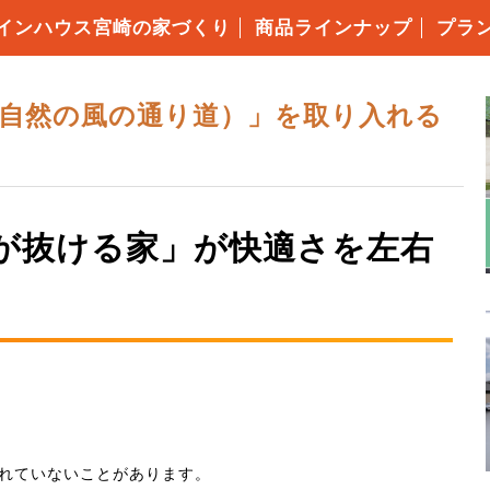
インハウス宮崎の家づくり
商品ラインナップ
プラ
・仕様について
の高性能
の保証制度
いづくりの流れ
コミ価格について
ローンFPでできること
耐震等級3
キソパッキン工法
枠組み壁工法（2×6工法）
構造用面材ノボパン
タイガーボード
高断熱性能
気密施工
屋根・外壁・遮熱シート
ダクトレス熱交換型換気
エコキュート
アイホン
自然の風の通り道）」を取り入れる
が抜ける家」が快適さを左右
られていないことがあります。