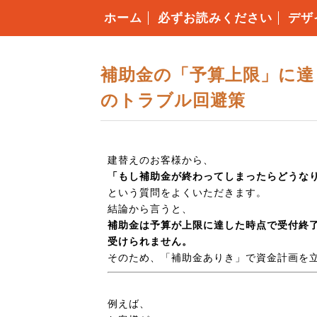
ホーム
必ずお読みください
デザ
構造
4つ
安心
住ま
コミ
住宅
補助金の「予算上限」に達
のトラブル回避策
建替えのお客様から、
「もし補助金が終わってしまったらどうな
という質問をよくいただきます。
結論から言うと、
補助金は予算が上限に達した時点で受付終
受けられません。
そのため、「補助金ありき」で資金計画を
例えば、