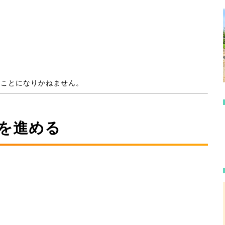
」
ることになりかねません。
計を進める