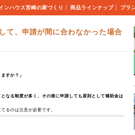
インハウス宮崎の家づくり
商品ラインナップ
プラ
・仕様について
の高性能
の保証制度
いづくりの流れ
コミ価格について
ローンFPでできること
耐震等級3
キソパッキン工法
枠組み壁工法（2×6工法）
構造用面材ノボパン
タイガーボード
高断熱性能
気密施工
屋根・外壁・遮熱シート
ダクトレス熱交換型換気
エコキュート
アイホン
して、申請が間に合わなかった場合
りますか？」
了となる制度が多く、その後に申請しても原則として補助金は
立てるのは注意が必要です。