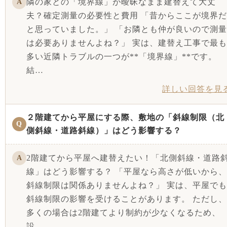
隣の家との「境界線」が曖昧なまま建替えて大丈
A
夫？確定測量の必要性と費用 「昔からここが境界だ
と思っていました。」 「お隣とも仲が良いので測量
は必要ありませんよね？」 実は、建替え工事で最も
多い近隣トラブルの一つが**「境界線」**です。
結…
詳しい回答を見
２階建てから平屋にする際、敷地の「斜線制限（北
Q
側斜線・道路斜線）」はどう影響する？
2階建てから平屋へ建替えたい！「北側斜線・道路
A
線」はどう影響する？ 「平屋なら高さが低いから、
斜線制限は関係ありませんよね？」 実は、平屋でも
斜線制限の影響を受けることがあります。 ただし、
多くの場合は2階建てより制約が少なくなるため、
設…